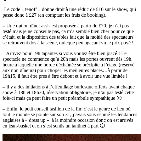
-Le code « tenoff » donne droit à une réduc de £10 sur le show, qui
passe donc à £27 (en comptant les frais de booking).
– Une option dîner assis est proposée à partir de £70, je n’ai pas
testé mais je ne conseille pas, ça m’a semblé bien cher pour ce que
c’était, et la disposition des tables fait que la moitié des spectateurs
se retrouvent dos à la scène, quleque peu agaçant vu le prix payé !
– Arrivez pour 19h tapantes si vous voulez être bien placé ! Le
spectacle ne commence qu’à 20h mais les portes ouvrent dès 19h,
heure à laquelle une horde déchaînée se précipite à l’étage (réservé
aux non dîneurs) pour choper les meilleures places…à partir de
19h15, il faut être près à être débout et à avoir une vue limitée !
– Il y a des initiations à l’effeuillage burlesque offerts avant chaque
show à 18h et 18h30, réservation obligatoire, je n’ai pas testé cette
fois-ci mais ça peut faire un petit préambule sympathique 🙂
– Enfin, le petit conseil fashion de la fin: c’est le genre de lieu où
tout le monde se pointe sur son 31, j’avais sous-estimé les tendances
anglaises à « dress up » à la moindre occasion donc on est arrivés
en jean-basket et on s’est sentis un tantinet à part 🙂